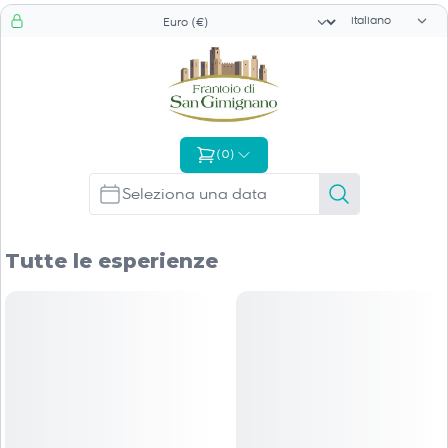
Selettore di li
Selezionatore valuta
(
0
)
Tutte le esperienze